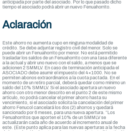
anticipada por parte del asociado. Por lo que pasado dicho
tiempo el asociado podrá abrir un nuevo Fenuahorrito.
Aclaración
Este ahorro no aumenta cupo en ninguna modalidad de
crédito. Se debe adjuntar registro civil del menor. Solo se
puede abrir un Fenuahorrito por menor. No está permitido
trasladar los saldos de un Fenuahorrito con una tasa diferente
a la actual y abrir uno nuevo con el saldo, a menos que se
adicionen 2 SMMLV. En caso de terminación anticipada el
ASOCIADO debe asumir el impuesto del 4×1000. No se
permiten abonos extraordinarios a la cuota pactada. En el
momento de un retiro parcial, deberá quedar como mínimo un
saldo del 10% SMMLV. Si el asociado apertura un nuevo
ahorro con otro menor descrito en el punto 2 de este mismo
artículo, no podrá cancelar el primer ahorro hasta su
vencimiento, si el asociado solicita la cancelación del primer
ahorro Fenucol cancelará los dos (2) ahorros y quedará
sancionado por 6 meses, para una nueva apertura. “Los
Fenuahorritos que aporten el 10% de un SMMLV se
actualizarán cada año de acuerdo al incremento anual de
este. (Este punto aplica para las nuevas aperturas a la fecha